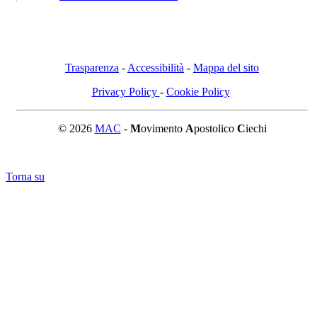
Trasparenza
-
Accessibilità
-
Mappa del sito
Privacy Policy
-
Cookie Policy
© 2026
MAC
-
M
ovimento
A
postolico
C
iechi
Torna su