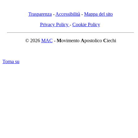
Trasparenza
-
Accessibilità
-
Mappa del sito
Privacy Policy
-
Cookie Policy
© 2026
MAC
-
M
ovimento
A
postolico
C
iechi
Torna su