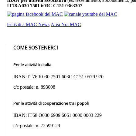
IBAN per attività associativa
(es. tesseramento, abbonamento, par
IT78 A030 7501 603C C151 0363307
Iscriviti a MAC News
Area Noi MAC
COME SOSTENERCI
Per le attività in Italia
IBAN: IT76 K030 7501 603C C151 0579 970
c/c postale: n. 893008
Per le attività di cooperazione tra i popoli
IBAN: IT68 O030 6909 6061 0000 0003 229
c/c postale: n. 72599129