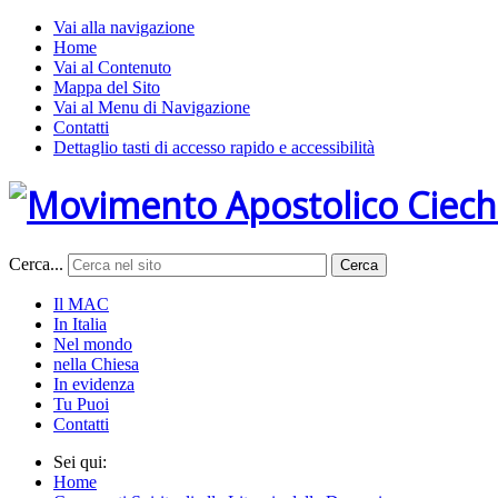
Vai alla navigazione
Home
Vai al Contenuto
Mappa del Sito
Vai al Menu di Navigazione
Contatti
Dettaglio tasti di accesso rapido e accessibilità
Cerca...
Cerca
Il MAC
In Italia
Nel mondo
nella Chiesa
In evidenza
Tu Puoi
Contatti
Sei qui:
Home